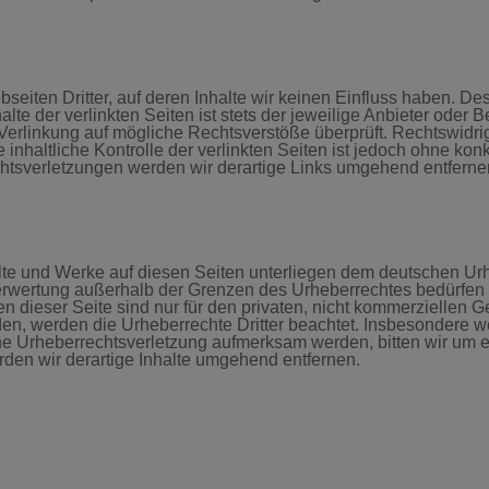
seiten Dritter, auf deren Inhalte wir keinen Einfluss haben. De
e der verlinkten Seiten ist stets der jeweilige Anbieter oder Be
Verlinkung auf mögliche Rechtsverstöße überprüft. Rechtswidri
 inhaltliche Kontrolle der verlinkten Seiten ist jedoch ohne ko
htsverletzungen werden wir derartige Links umgehend entferne
alte und Werke auf diesen Seiten unterliegen dem deutschen Urh
Verwertung außerhalb der Grenzen des Urheberrechtes bedürfen 
 dieser Seite sind nur für den privaten, nicht kommerziellen Ge
rden, werden die Urheberrechte Dritter beachtet. Insbesondere we
ine Urheberrechtsverletzung aufmerksam werden, bitten wir um
en wir derartige Inhalte umgehend entfernen.