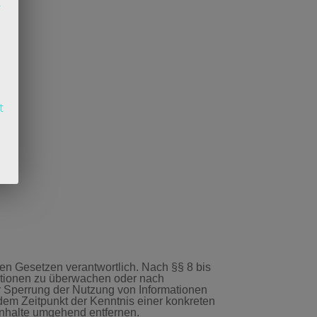
r
t
en Gesetzen verantwortlich. Nach §§ 8 bis
rmationen zu überwachen oder nach
er Sperrung der Nutzung von Informationen
dem Zeitpunkt der Kenntnis einer konkreten
nhalte umgehend entfernen.