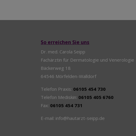
So erreichen Sie uns
Dr. med. Carola Seipp
Fachärztin für Dermatologie und Venerologie
Bäckerweg 18
64546 Mörfelden-Walldorf
Telefon Praxis:
06105 454 730
Telefon Mediskin:
06105 405 6760
Fax:
06105 454 731
E-mail: info@hautarzt-seipp.de