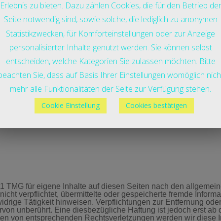
Erlebnis zu bieten. Dazu zählen Cookies, die für den Betrieb de
Seite notwendig sind, sowie solche, die lediglich zu anonymen
terials
Statistikzwecken, für Komforteinstellungen oder zur Anzeige
personalisierter Inhalte genutzt werden. Sie können selbst
entscheiden, welche Kategorien Sie zulassen möchten. Bitte
beachten Sie, dass auf Basis Ihrer Einstellungen womöglich nich
mehr alle Funktionalitäten der Seite zur Verfügung stehen.
Cookie Einstellung
Cookies bestätigen
.1 TMG für eigene Inhalte auf diesen Seiten nach den allgemein
nicht verpflichtet, übermittelte oder gespeicherte fremde Info
idrige Tätigkeit hinweisen. Verpflichtungen zur Entfernung od
von unberührt. Eine diesbezügliche Haftung ist jedoch erst ab 
en von entsprechenden Rechtsverletzungen werden wir diese I