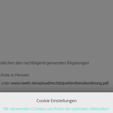
esentlichen den nachfolgend genannten Regelungen
 Ärzte in Hessen
e unter
www.laekh.de/upload/rechtsquellen/berufsordnung.pdf
Cookie Einstellungen
iten.
Wir verwenden Cookies, um Ihnen ein optimales Webseiten-
hlägigen Bestimmungen der Bundesrepublik Deutschland gefüh