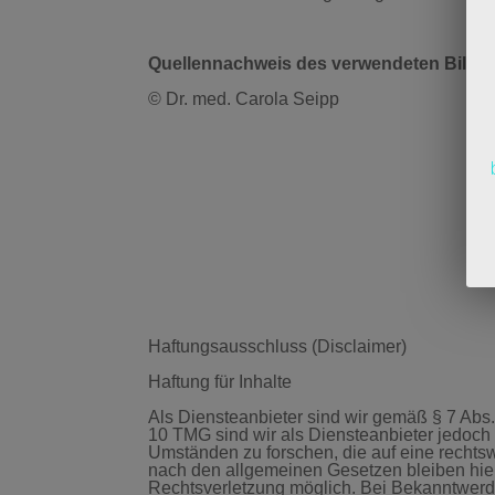
Quellennachweis des verwendeten Bildma
© Dr. med. Carola Seipp
Haftungsausschluss (Disclaimer)
Haftung für Inhalte
Als Diensteanbieter sind wir gemäß § 7 Abs
10 TMG sind wir als Diensteanbieter jedoch 
Umständen zu forschen, die auf eine rechtsw
nach den allgemeinen Gesetzen bleiben hier
Rechtsverletzung möglich. Bei Bekanntwerd